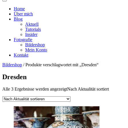
Home
Über mich
Blog
Aktuell
Tutorials
Insider
Fotografie
Bildershop
Mein Konto
Kontakt
Bildershop
/ Produkte verschlagwortet mit „Dresden“
Dresden
Alle 3 Ergebnisse werden angezeigt
Nach Aktualität sortiert