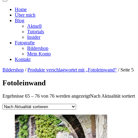
Home
Über mich
Blog
Aktuell
Tutorials
Insider
Fotografie
Bildershop
Mein Konto
Kontakt
Bildershop
/
Produkte verschlagwortet mit „Fotoleinwand“
/ Seite 5
Fotoleinwand
Ergebnisse 65 – 76 von 76 werden angezeigt
Nach Aktualität sortiert