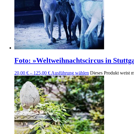
Foto: »Weltweihnachtscircus in Stuttg
20,00
€
–
125,00
€
Ausführung wählen
Dieses Produkt weist m