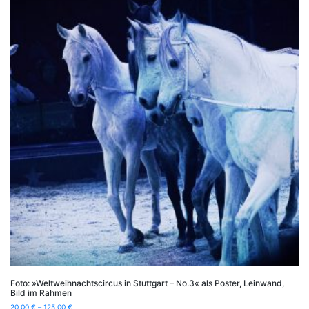
Foto: »Weltweihnachtscircus in Stuttgart – No.3« als Poster, Leinwand,
Bild im Rahmen
20,00
€
–
125,00
€