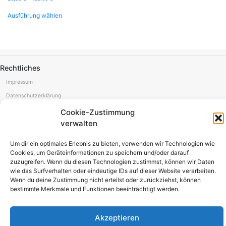
Dieses
Ausführung wählen
Produkt
weist
mehrere
Varianten
auf.
Die
Rechtliches
Optionen
können
Impressum
auf
Datenschutzerklärung
der
Produktseite
AGB (Bildershop)
Cookie-Zustimmung
gewählt
verwalten
werden
Aktuelle Blogbeiträge
Um dir ein optimales Erlebnis zu bieten, verwenden wir Technologien wie
Cookies, um Geräteinformationen zu speichern und/oder darauf
Wenn das Design lehrt, bevor der Kurs beginnt
zuzugreifen. Wenn du diesen Technologien zustimmst, können wir Daten
Kein loser Faden: Was Corporate Design für Änderungsschneidereien leisten muss
Tumblr – Die vielseitige Alternative zu Instagram und Pinterest
wie das Surfverhalten oder eindeutige IDs auf dieser Website verarbeiten.
Wenn du deine Zustimmung nicht erteilst oder zurückziehst, können
bestimmte Merkmale und Funktionen beeinträchtigt werden.
Social Media
Akzeptieren