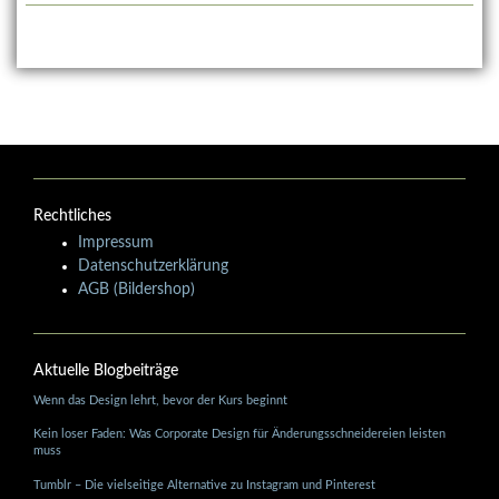
Rechtliches
Impressum
Datenschutzerklärung
AGB (Bildershop)
Aktuelle Blogbeiträge
Wenn das Design lehrt, bevor der Kurs beginnt
Kein loser Faden: Was Corporate Design für Änderungsschneidereien leisten
muss
Tumblr – Die vielseitige Alternative zu Instagram und Pinterest