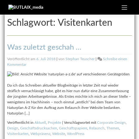
Zum
Inhalt
springen
Schlagwort:
Visitenkarten
Was zuletzt geschah …
Veröffentlicht am
6. Juli 2018
|
von
Stephan Teuscher
|
Schreibe einen
zu
Kommentar
Was
zuletzt
geschah
Da ich das Schreiben aktueller Blogbeiträge in letzter Zeit mal wieder
…
sträflich vernachlässigt habe, gibt es hier nun dafür eine Zusammenfassung
der jüngsten Arbeitsergebnisse. Als Erstes möchte ich mich an dieser Stelle –
wenigstens im Nachhinein – noch einmal „amtlich“ bei dem Team von
Naturplan A-Z für den Auftrag zum Relaunch ihrer Website bedanken.
Naturplan […]
Veröffentlicht in
Aktuell
,
Projekte
|
Verschlagwortet mit
Corporate Design
,
Design
,
Geschäftsdrucksachen
,
Geschäftspapiere
,
Relaunch
,
Themes
,
Visitenkarten
,
Webpräsenz
,
Website
,
WordPress