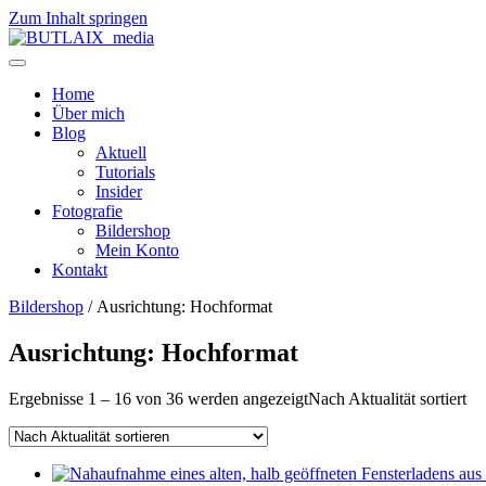
Zum Inhalt springen
Home
Über mich
Blog
Aktuell
Tutorials
Insider
Fotografie
Bildershop
Mein Konto
Kontakt
Bildershop
/ Ausrichtung: Hochformat
Ausrichtung: Hochformat
Ergebnisse 1 – 16 von 36 werden angezeigt
Nach Aktualität sortiert