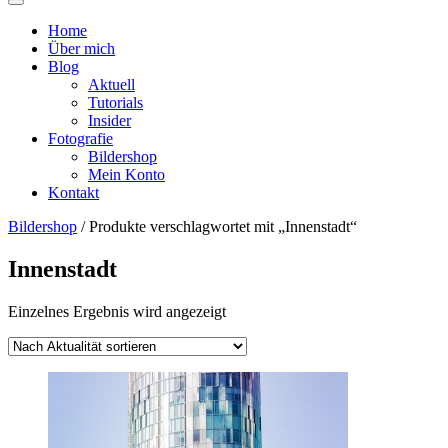
Home
Über mich
Blog
Aktuell
Tutorials
Insider
Fotografie
Bildershop
Mein Konto
Kontakt
Bildershop
/ Produkte verschlagwortet mit „Innenstadt“
Innenstadt
Einzelnes Ergebnis wird angezeigt