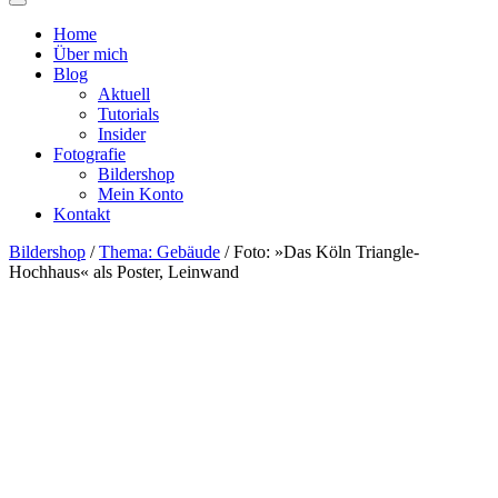
Home
Über mich
Blog
Aktuell
Tutorials
Insider
Fotografie
Bildershop
Mein Konto
Kontakt
Bildershop
/
Thema: Gebäude
/ Foto: »Das Köln Triangle-
Hochhaus« als Poster, Leinwand