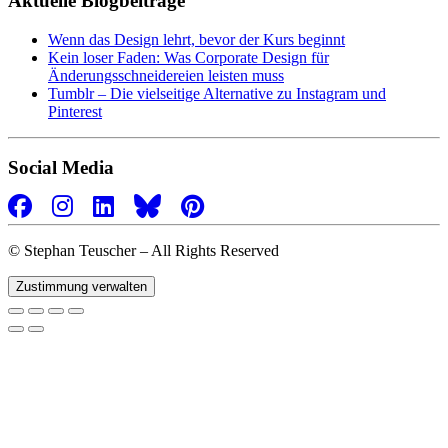
Aktuelle Blogbeiträge
Produktseite
gewählt
Wenn das Design lehrt, bevor der Kurs beginnt
werden
Kein loser Faden: Was Corporate Design für
Änderungsschneidereien leisten muss
Tumblr – Die vielseitige Alternative zu Instagram und
Pinterest
Social Media
©
Stephan Teuscher – All Rights Reserved
Zustimmung verwalten