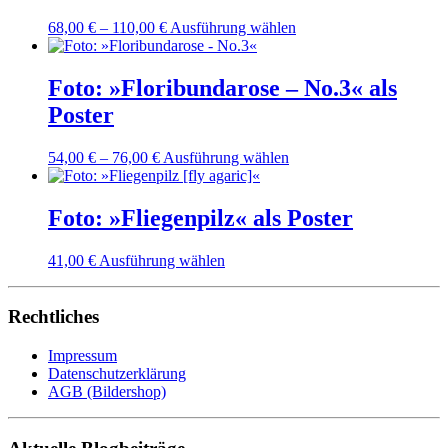
Dieses
68,00
€
–
110,00
€
Ausführung wählen
Produkt
weist
mehrere
Foto: »Floribundarose – No.3« als
Varianten
Poster
auf.
Die
Optionen
Dieses
54,00
€
–
76,00
€
Ausführung wählen
können
Produkt
auf
weist
der
mehrere
Foto: »Fliegenpilz« als Poster
Produktseite
Varianten
gewählt
auf.
Dieses
41,00
€
Ausführung wählen
werden
Die
Produkt
Optionen
weist
können
mehrere
Rechtliches
auf
Varianten
der
auf.
Produktseite
Impressum
Die
gewählt
Datenschutzerklärung
Optionen
werden
AGB (Bildershop)
können
auf
der