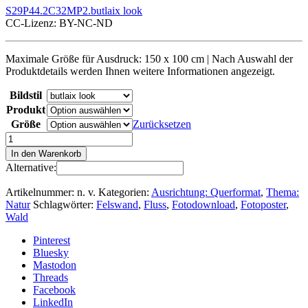
S29P44.2C32MP2.butlaix look
CC-Lizenz: BY-NC-ND
Maximale Größe für Ausdruck: 150 x 100 cm | Nach Auswahl der
Produktdetails werden Ihnen weitere Informationen angezeigt.
Bildstil
Produkt
Größe
Zurücksetzen
Foto:
»An
In den Warenkorb
der
Alternative:
Lahn
-
Artikelnummer:
n. v.
Kategorien:
Ausrichtung: Querformat
,
Thema:
No.1«
Natur
Schlagwörter:
Felswand
,
Fluss
,
Fotodownload
,
Fotoposter
,
als
Wald
Poster
Menge
Pinterest
Bluesky
Mastodon
Threads
Facebook
LinkedIn