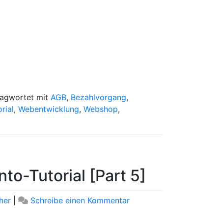
Großes
Magento-
Tutorial
[Part
6]
lagwortet mit
AGB
,
Bezahlvorgang
,
rial
,
Webentwicklung
,
Webshop
,
to-Tutorial [Part 5]
zu
her
|
Schreibe einen Kommentar
Artikelserie: