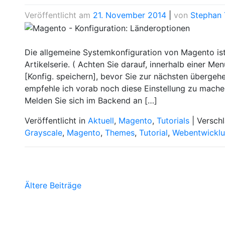
Veröffentlicht am
21. November 2014
|
von
Stephan 
Die allgemeine Systemkonfiguration von Magento ist
Artikelserie. ( Achten Sie darauf, innerhalb einer Me
[Konfig. speichern], bevor Sie zur nächsten übergehe
empfehle ich vorab noch diese Einstellung zu mache
Melden Sie sich im Backend an […]
Veröffentlicht in
Aktuell
,
Magento
,
Tutorials
|
Versch
Grayscale
,
Magento
,
Themes
,
Tutorial
,
Webentwickl
Beitragsnavigation
Ältere Beiträge