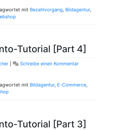
Großes
Magento-
lagwortet mit
Bezahlvorgang
,
Bildagentur
,
Tutorial
ebshop
[Part
5]
to-Tutorial [Part 4]
zu
cher
|
Schreibe einen Kommentar
Artikelserie:
Großes
Magento-
lagwortet mit
Bildagentur
,
E-Commerce
,
Tutorial
hop
[Part
4]
to-Tutorial [Part 3]