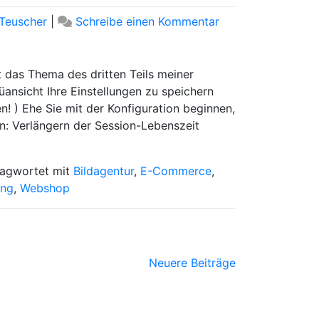
zu
Teuscher
|
Schreibe einen Kommentar
Artikelserie:
Großes
Magento-
 das Thema des dritten Teils meiner
Tutorial
nüansicht Ihre Einstellungen zu speichern
[Part
n! ) Ehe Sie mit der Konfiguration beginnen,
3]
n: Verlängern der Session-Lebenszeit
lagwortet mit
Bildagentur
,
E-Commerce
,
ung
,
Webshop
Neuere Beiträge