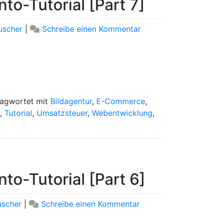
to-Tutorial [Part 7]
zu
uscher
|
Schreibe einen Kommentar
Artikelserie:
Großes
Magento-
Tutorial
[Part
7]
lagwortet mit
Bildagentur
,
E-Commerce
,
,
Tutorial
,
Umsatzsteuer
,
Webentwicklung
,
to-Tutorial [Part 6]
zu
uscher
|
Schreibe einen Kommentar
Artikelserie: