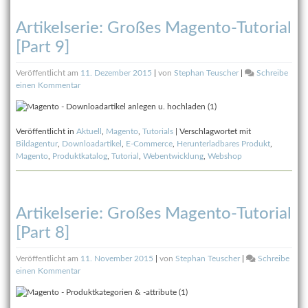
Artikelserie: Großes Magento-Tutorial
[Part 9]
Veröffentlicht am
11. Dezember 2015
|
von
Stephan Teuscher
|
Schreibe
zu
einen Kommentar
Artikelserie:
Großes
Magento-
Veröffentlicht in
Aktuell
,
Magento
,
Tutorials
|
Verschlagwortet mit
Tutorial
Bildagentur
,
Downloadartikel
,
E-Commerce
,
Herunterladbares Produkt
,
[Part
Magento
,
Produktkatalog
,
Tutorial
,
Webentwicklung
,
Webshop
9]
Artikelserie: Großes Magento-Tutorial
[Part 8]
Veröffentlicht am
11. November 2015
|
von
Stephan Teuscher
|
Schreibe
zu
einen Kommentar
Artikelserie:
Großes
Magento-