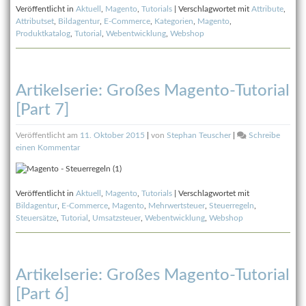
Veröffentlicht in
Aktuell
,
Magento
,
Tutorials
|
Verschlagwortet mit
Attribute
,
Tutorial
Attributset
,
Bildagentur
,
E-Commerce
,
Kategorien
,
Magento
,
[Part
Produktkatalog
,
Tutorial
,
Webentwicklung
,
Webshop
8]
Artikelserie: Großes Magento-Tutorial
[Part 7]
Veröffentlicht am
11. Oktober 2015
|
von
Stephan Teuscher
|
Schreibe
zu
einen Kommentar
Artikelserie:
Großes
Magento-
Veröffentlicht in
Aktuell
,
Magento
,
Tutorials
|
Verschlagwortet mit
Tutorial
Bildagentur
,
E-Commerce
,
Magento
,
Mehrwertsteuer
,
Steuerregeln
,
[Part
Steuersätze
,
Tutorial
,
Umsatzsteuer
,
Webentwicklung
,
Webshop
7]
Artikelserie: Großes Magento-Tutorial
[Part 6]