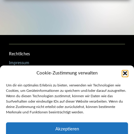
Rechtliches
Impressum
Datenschutzerklärung
Cookie-Zustimmung verwalten
AGB (Bildershop)
Um dir ein optimales Erlebnis zu bieten, verwenden wir Technologien wie
Cookies, um Geräteinformationen zu speichern und/oder darauf zuzugreifen.
Wenn du diesen Technologien zustimmst, können wir Daten wie das
Surfverhalten oder eindeutige IDs auf dieser Website verarbeiten. Wenn du
Aktuelle Blogbeiträge
deine Zustimmung nicht erteilst oder zurückziehst, können bestimmte
Merkmale und Funktionen beeinträchtigt werden.
Wenn das Design lehrt, bevor der Kurs beginnt
Kein loser Faden: Was Corporate Design für Änderungsschneidereien leisten
muss
Akzeptieren