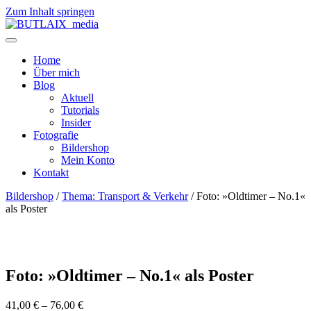
Zum Inhalt springen
Home
Über mich
Blog
Aktuell
Tutorials
Insider
Fotografie
Bildershop
Mein Konto
Kontakt
Bildershop
/
Thema: Transport & Verkehr
/ Foto: »Oldtimer – No.1«
als Poster
Foto: »Oldtimer – No.1« als Poster
41,00
€
–
76,00
€