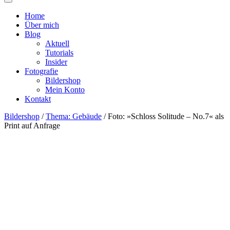
Home
Über mich
Blog
Aktuell
Tutorials
Insider
Fotografie
Bildershop
Mein Konto
Kontakt
Bildershop
/
Thema: Gebäude
/ Foto: »Schloss Solitude – No.7« als
Print auf Anfrage