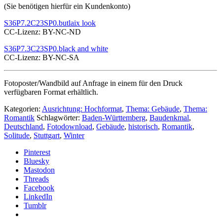
(Sie benötigen hierfür ein Kundenkonto)
S36P7.2C23SP0.butlaix look
CC-Lizenz: BY-NC-ND
S36P7.3C23SP0.black and white
CC-Lizenz: BY-NC-SA
Fotoposter/Wandbild auf Anfrage in einem für den Druck
verfügbaren Format erhältlich.
Kategorien:
Ausrichtung: Hochformat
,
Thema: Gebäude
,
Thema:
Romantik
Schlagwörter:
Baden-Württemberg
,
Baudenkmal
,
Deutschland
,
Fotodownload
,
Gebäude
,
historisch
,
Romantik
,
Solitude
,
Stuttgart
,
Winter
Pinterest
Bluesky
Mastodon
Threads
Facebook
LinkedIn
Tumblr